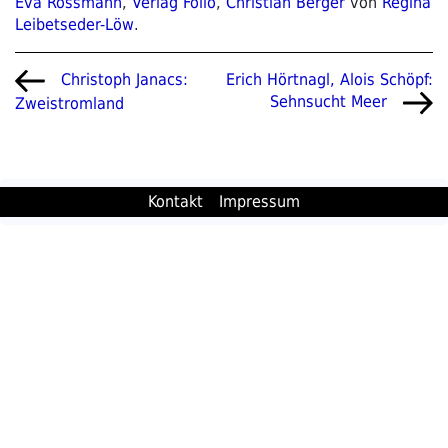
Eva Rossmann
,
Verlag Folio
,
Christian Berger
von
Regina
Leibetseder-Löw
.
Beitragsnavigation
Vorheriger
Nächster
Erich Hörtnagl, Alois Schöpf:
Christoph Janacs:
Beitrag
Beitrag
Sehnsucht Meer
Zweistromland
Kontakt
Impressum