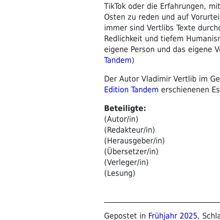
TikTok oder die Erfahrungen, mi
Osten zu reden und auf Vorurtei
immer sind Vertlibs Texte durch
Redlichkeit und tiefem Humanis
eigene Person und das eigene Ver
Tandem
)
Der Autor Vladimir Vertlib im G
Edition Tandem
erschienenen Es
Beteiligte:
(Autor/in)
(Redakteur/in)
(Herausgeber/in)
(Übersetzer/in)
(Verleger/in)
(Lesung)
Gepostet in
Frühjahr 2025
, Sch