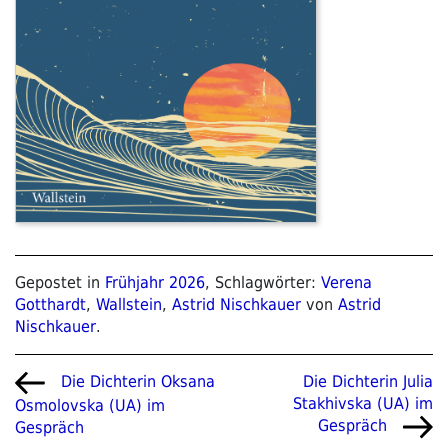
Gepostet in
Frühjahr 2026
, Schlagwörter:
Verena
Gotthardt
,
Wallstein
,
Astrid Nischkauer
von
Astrid
Nischkauer
.
Beitragsnavigation
Vorheriger
Nächster
Die Dichterin Julia
Die Dichterin Oksana
Beitrag
Beitrag
Stakhivska (UA) im
Osmolovska (UA) im
Gespräch
Gespräch