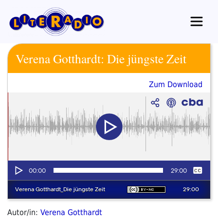
Zum
Inhalt
springen
Verena Gotthardt: Die jüngste Zeit
Zum Download
Autor/in:
Verena Gotthardt