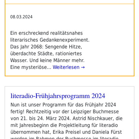
08.03.2024
Ein erschreckend realitätsnahes
literarisches Gedankenexperiment.
Das Jahr 2068: Sengende Hitze,
überdachte Städte, rationiertes
Wasser. Und keine Männer mehr.
Eine mysteriöse…
Weiterlesen →
literadio-Frühjahrsprogramm 2024
Veröffentlicht
am
Nun ist unser Programm für das Frühjahr 2024
fertig! Rechtzeitig vor der Leipziger Buchmesse
von 21. bis 24. März 2024. Astrid Nischkauer, die
mit Jahresbeginn die Projektleitung für literadio
übernommen hat, Erika Preisel und Daniela Fürst
werden im Rahmen der Buchmesse im literadio-