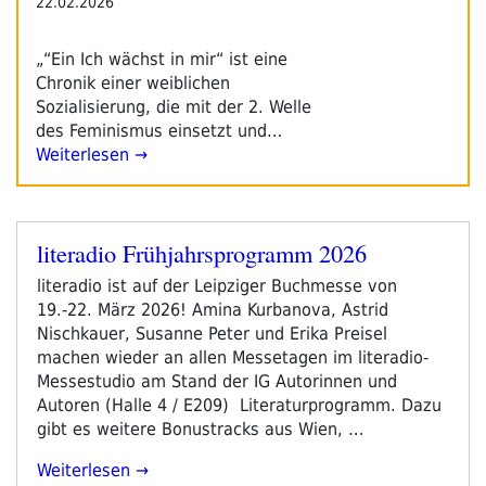
22.02.2026
„“Ein Ich wächst in mir“ ist eine
Chronik einer weiblichen
Sozialisierung, die mit der 2. Welle
des Feminismus einsetzt und…
Weiterlesen →
literadio Frühjahrsprogramm 2026
Veröffentlicht
am
literadio ist auf der Leipziger Buchmesse von
19.-22. März 2026! Amina Kurbanova, Astrid
Nischkauer, Susanne Peter und Erika Preisel
machen wieder an allen Messetagen im literadio-
Messestudio am Stand der IG Autorinnen und
Autoren (Halle 4 / E209) Literaturprogramm. Dazu
gibt es weitere Bonustracks aus Wien, …
„literadio
Weiterlesen