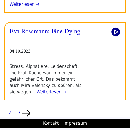
Weiterlesen →
Eva Rossmann: Fine Dying
04.10.2023
Stress, Alphatiere, Leidenschaft.
Die Profi-Küche war immer ein
gefährlicher Ort. Das bekommt
auch Mira Valensky zu spüren, als
sie wegen…
Weiterlesen →
Seitennummerierung
Seite
Seite
Seite
Nächste
1
2
…
7
der
Seite
Kontakt
Impressum
Beiträge