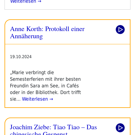
„literadio
Weiterlesen
Herbstprogramm
2025“
Anne Korth: Protokoll einer
Annäherung
19.10.2024
„Marie verbringt die
Semesterferien mit ihrer besten
Freundin Sara am See, in Cafés
oder in der Bibliothek. Dort trifft
sie…
Weiterlesen →
Joachim Ziebe: Tiao Tiao – Das
chinesische Gespenst