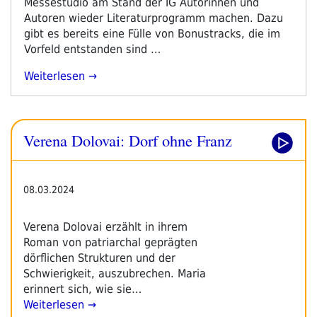
Messestudio am Stand der IG Autorinnen und
Autoren wieder Literaturprogramm machen. Dazu
gibt es bereits eine Fülle von Bonustracks, die im
Vorfeld entstanden sind …
„literadio-
Weiterlesen
Herbstprogramm
2024“
Verena Dolovai: Dorf ohne Franz
08.03.2024
Verena Dolovai erzählt in ihrem
Roman von patriarchal geprägten
dörflichen Strukturen und der
Schwierigkeit, auszubrechen. Maria
erinnert sich, wie sie…
Weiterlesen →