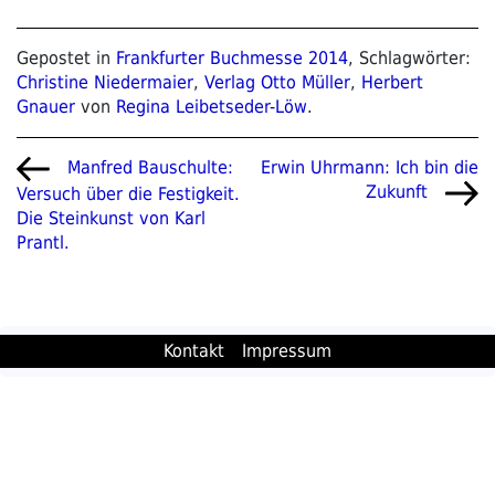
Gepostet in
Frankfurter Buchmesse 2014
, Schlagwörter:
Christine Niedermaier
,
Verlag Otto Müller
,
Herbert
Gnauer
von
Regina Leibetseder-Löw
.
Beitragsnavigation
Vorheriger
Nächster
Erwin Uhrmann: Ich bin die
Manfred Bauschulte:
Beitrag
Beitrag
Zukunft
Versuch über die Festigkeit.
Die Steinkunst von Karl
Prantl.
Kontakt
Impressum