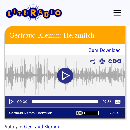
Zum
Inhalt
springen
Gertraud Klemm: Herzmilch
Zum Download
Autor/in:
Gertraud Klemm