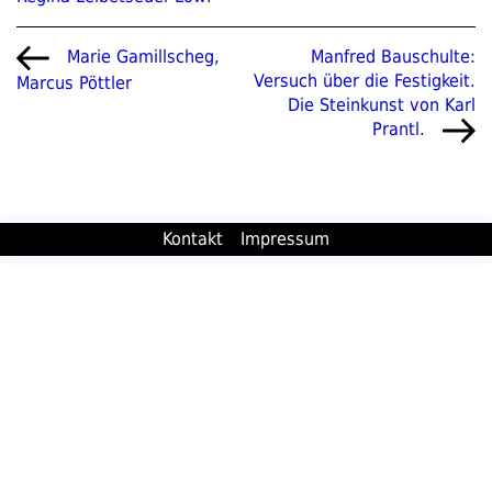
Beitragsnavigation
Vorheriger
Nächster
Manfred Bauschulte:
Marie Gamillscheg,
Beitrag
Beitrag
Versuch über die Festigkeit.
Marcus Pöttler
Die Steinkunst von Karl
Prantl.
Kontakt
Impressum