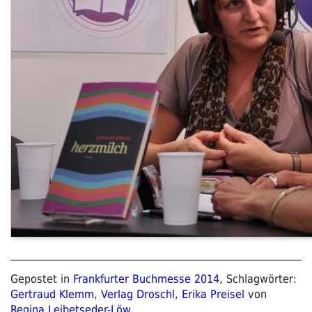
Gepostet in
Frankfurter Buchmesse 2014
, Schlagwörter:
Gertraud Klemm
,
Verlag Droschl
,
Erika Preisel
von
Regina Leibetseder-Löw
.