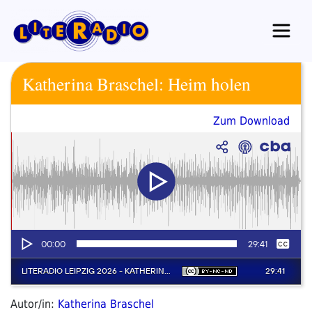
Zum
Inhalt
springen
Katherina Braschel: Heim holen
Zum Download
Autor/in:
Katherina Braschel