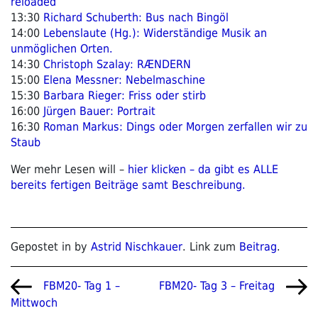
reloaded
13:30
Richard Schuberth: Bus nach Bingöl
14:00
Lebenslaute (Hg.): Widerständige Musik an
unmöglichen Orten.
14:30
Christoph Szalay: RÆNDERN
15:00
Elena Messner: Nebelmaschine
15:30
Barbara Rieger: Friss oder stirb
16:00
Jürgen Bauer: Portrait
16:30
Roman Markus: Dings oder Morgen zerfallen wir zu
Staub
Wer mehr Lesen will –
hier klicken – da gibt es ALLE
bereits fertigen Beiträge samt Beschreibung.
Gepostet in by
Astrid Nischkauer
. Link zum
Beitrag
.
Beitragsnavigation
Vorheriger
Nächster
FBM20- Tag 1 –
FBM20- Tag 3 – Freitag
Beitrag
Beitrag
Mittwoch