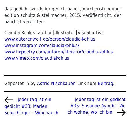
das gedicht wurde im gedichtband „märchenstundung“,
edition schultz & stellmacher, 2015, veröffentlicht. der
band ist vergriffen.
Claudia Kohlus: author┃illustrator┃visual artist
www.autorenwelt.de/person/claudia-kohlus
www.instagram.com/claudiakohlus/
www.fixpoetry.com/autoren/literatur/claudia-kohlus
www.vimeo.com/claudiakohlus
Gepostet in by
Astrid Nischkauer
. Link zum
Beitrag
.
Beitragsnavigation
Vorheriger
Nächster
jeder tag ist ein gedicht
jeder tag ist ein
Beitrag
Beitrag
#35: Susanne Ayoub – Wo
gedicht #33: Marlen
ich wohne, wo ich bin
Schachinger – Windhauch