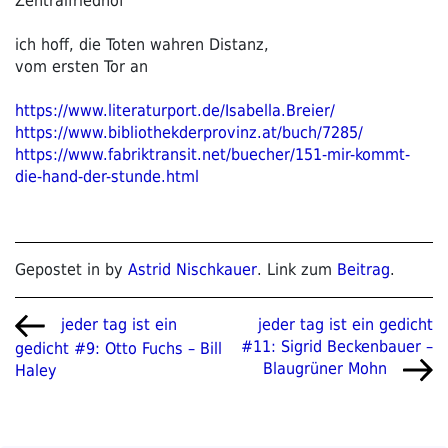
Zentralfriedhof
ich hoff, die Toten wahren Distanz,
vom ersten Tor an
https://www.literaturport.de/Isabella.Breier/
https://www.bibliothekderprovinz.at/buch/7285/
https://www.fabriktransit.net/buecher/151-mir-kommt-
die-hand-der-stunde.html
Gepostet in by
Astrid Nischkauer
. Link zum
Beitrag
.
Beitragsnavigation
Vorheriger
Nächster
jeder tag ist ein gedicht
jeder tag ist ein
Beitrag
Beitrag
#11: Sigrid Beckenbauer –
gedicht #9: Otto Fuchs – Bill
Blaugrüner Mohn
Haley