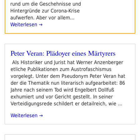
rund um die Geschehnisse und
Hintergründe zur Corona-Krise
aufwerfen. Aber vor allem…
Weiterlesen →
Peter Veran: Plädoyer eines Märtyrers
Veröffentlicht
am
Als Historiker und Jurist hat Werner Anzenberger
etliche Publikationen zum Austrofaschismus
vorgelegt. Unter dem Pseudonym Peter Veran hat
der die Thematik nun literarisch aufgearbeitet: 86
Jahre nach seinem Tod wird Engelbert Dollfuß
exhumiert und vor Gericht gestellt. In seiner
Verteidigungsrede schildert er detailreich, wie …
„Peter
Weiterlesen
Veran:
Plädoyer
Eines