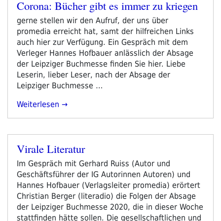
Corona: Bücher gibt es immer zu kriegen
Märtyrers“
Veröffentlicht
am
gerne stellen wir den Aufruf, der uns über
promedia erreicht hat, samt der hilfreichen Links
auch hier zur Verfügung. Ein Gespräch mit dem
Verleger Hannes Hofbauer anlässlich der Absage
der Leipziger Buchmesse finden Sie hier. Liebe
Leserin, lieber Leser, nach der Absage der
Leipziger Buchmesse …
„Corona:
Weiterlesen
Bücher
Gibt
Es
Virale Literatur
Immer
Veröffentlicht
Zu
am
Im Gespräch mit Gerhard Ruiss (Autor und
Kriegen“
Geschäftsführer der IG Autorinnen Autoren) und
Hannes Hofbauer (Verlagsleiter promedia) erörtert
Christian Berger (literadio) die Folgen der Absage
der Leipziger Buchmesse 2020, die in dieser Woche
stattfinden hätte sollen. Die gesellschaftlichen und