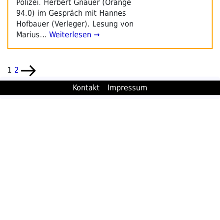
Polizei. Herbert Gnauer (Orange
94.0) im Gespräch mit Hannes
Hofbauer (Verleger). Lesung von
Marius…
Weiterlesen →
Seitennummerierung
Seite
Seite
Nächste
1
2
der
Seite
Kontakt
Impressum
Beiträge