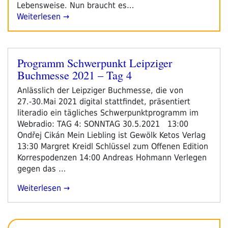
Lebensweise. Nun braucht es…
Weiterlesen →
Programm Schwerpunkt Leipziger
Veröffentlicht
Buchmesse 2021 – Tag 4
am
Anlässlich der Leipziger Buchmesse, die von
27.-30.Mai 2021 digital stattfindet, präsentiert
literadio ein tägliches Schwerpunktprogramm im
Webradio: TAG 4: SONNTAG 30.5.2021 13:00
Ondřej Cikán Mein Liebling ist Gewölk Ketos Verlag
13:30 Margret Kreidl Schlüssel zum Offenen Edition
Korrespodenzen 14:00 Andreas Hohmann Verlegen
gegen das …
„Programm
Weiterlesen
Schwerpunkt
Leipziger
Buchmesse