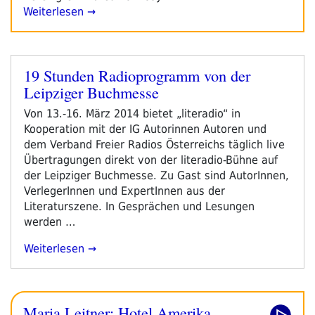
Weiterlesen →
19 Stunden Radioprogramm von der
Veröffentlicht
Leipziger Buchmesse
am
Von 13.-16. März 2014 bietet „literadio“ in
Kooperation mit der IG Autorinnen Autoren und
dem Verband Freier Radios Österreichs täglich live
Übertragungen direkt von der literadio-Bühne auf
der Leipziger Buchmesse. Zu Gast sind AutorInnen,
VerlegerInnen und ExpertInnen aus der
Literaturszene. In Gesprächen und Lesungen
werden …
„19
Weiterlesen
Stunden
Radioprogramm
Von
Maria Leitner: Hotel Amerika
Der