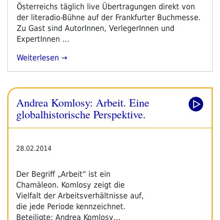
Österreichs täglich live Übertragungen direkt von
der literadio-Bühne auf der Frankfurter Buchmesse.
Zu Gast sind AutorInnen, VerlegerInnen und
ExpertInnen …
„literadio
Weiterlesen
Auf
Der
Frankfurter
Andrea Komlosy: Arbeit. Eine
Buchmesse
2014
globalhistorische Perspektive.
–
Pressetext“
28.02.2014
Der Begriff „Arbeit“ ist ein
Chamäleon. Komlosy zeigt die
Vielfalt der Arbeitsverhältnisse auf,
die jede Periode kennzeichnet.
Beteiligte: Andrea Komlosy…