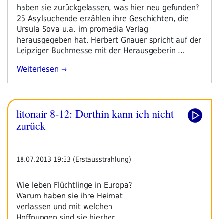
haben sie zurückgelassen, was hier neu gefunden?
25 Asylsuchende erzählen ihre Geschichten, die
Ursula Sova u.a. im promedia Verlag
herausgegeben hat. Herbert Gnauer spricht auf der
Leipziger Buchmesse mit der Herausgeberin …
„lit
Weiterlesen
On
Air
8-
litonair 8-12: Dorthin kann ich nicht
12:
Dorthin
zurück
Kann
Ich
Nicht
18.07.2013 19:33 (Erstausstrahlung)
Zurück“
Wie leben Flüchtlinge in Europa?
Warum haben sie ihre Heimat
verlassen und mit welchen
Hoffnungen sind sie hierher