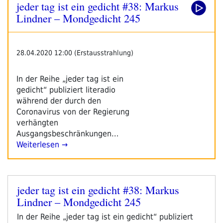
jeder tag ist ein gedicht #38: Markus
Gedicht
#44:
Lindner – Mondgedicht 245
Martin
Winter
–
28.04.2020 12:00 (Erstausstrahlung)
Viruslage“
In der Reihe „jeder tag ist ein
gedicht“ publiziert literadio
während der durch den
Coronavirus von der Regierung
verhängten
Ausgangsbeschränkungen…
Weiterlesen →
jeder tag ist ein gedicht #38: Markus
Veröffentlicht
Lindner – Mondgedicht 245
am
In der Reihe „jeder tag ist ein gedicht“ publiziert