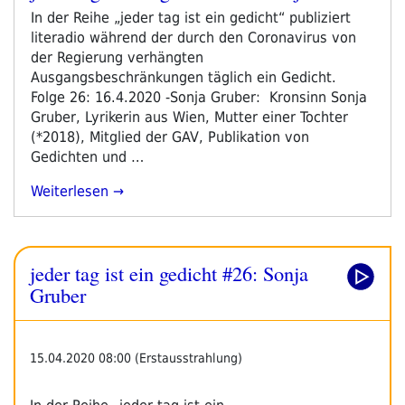
#27:
am
In der Reihe „jeder tag ist ein gedicht“ publiziert
Rolf
literadio während der durch den Coronavirus von
Gregor
der Regierung verhängten
Seyfried
Ausgangsbeschränkungen täglich ein Gedicht.
–
Folge 26: 16.4.2020 -Sonja Gruber: Kronsinn Sonja
Save
Gruber, Lyrikerin aus Wien, Mutter einer Tochter
My
(*2018), Mitglied der GAV, Publikation von
Soul“
Gedichten und …
„jeder
Weiterlesen
Tag
Ist
Ein
jeder tag ist ein gedicht #26: Sonja
Gedicht
#26:
Gruber
Sonja
Gruber“
15.04.2020 08:00 (Erstausstrahlung)