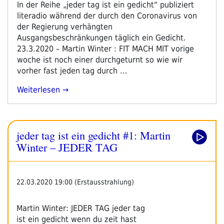
In der Reihe „jeder tag ist ein gedicht“ publiziert
literadio während der durch den Coronavirus von
der Regierung verhängten
Ausgangsbeschränkungen täglich ein Gedicht.
23.3.2020 – Martin Winter : FIT MACH MIT vorige
woche ist noch einer durchgeturnt so wie wir
vorher fast jeden tag durch …
„jeder
Weiterlesen
Tag
Ist
Ein
jeder tag ist ein gedicht #1: Martin
Gedicht
#2:
Winter – JEDER TAG
Martin
Winter
–
22.03.2020 19:00 (Erstausstrahlung)
Fit
Mach
Martin Winter: JEDER TAG jeder tag
Mit“
ist ein gedicht wenn du zeit hast