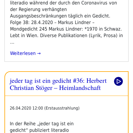
literadio während der durch den Coronavirus von
der Regierung verhängten
Ausgangsbeschränkungen täglich ein Gedicht.
Folge 38: 28.4.2020 – Markus Lindner –
Mondgedicht 245 Markus Lindner: *1970 in Schwaz.
Lebt in Wien. Diverse Publikationen (Lyrik, Prosa) in
…
„jeder
Weiterlesen
Tag
Ist
Ein
jeder tag ist ein gedicht #36: Herbert
Gedicht
#38:
Christian Stöger – Heimlandschaft
Markus
Lindner
–
26.04.2020 12:00 (Erstausstrahlung)
Mondgedicht
245“
In der Reihe „jeder tag ist ein
gedicht“ publiziert literadio