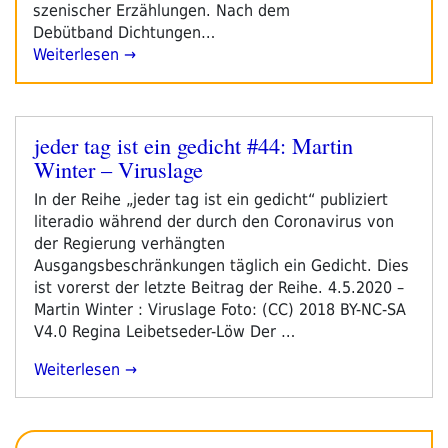
szenischer Erzählungen. Nach dem
Debütband Dichtungen…
Weiterlesen →
jeder tag ist ein gedicht #44: Martin
Veröffentlicht
Winter – Viruslage
am
In der Reihe „jeder tag ist ein gedicht“ publiziert
literadio während der durch den Coronavirus von
der Regierung verhängten
Ausgangsbeschränkungen täglich ein Gedicht. Dies
ist vorerst der letzte Beitrag der Reihe. 4.5.2020 –
Martin Winter : Viruslage Foto: (CC) 2018 BY-NC-SA
V4.0 Regina Leibetseder-Löw Der …
„jeder
Weiterlesen
Tag
Ist
Ein