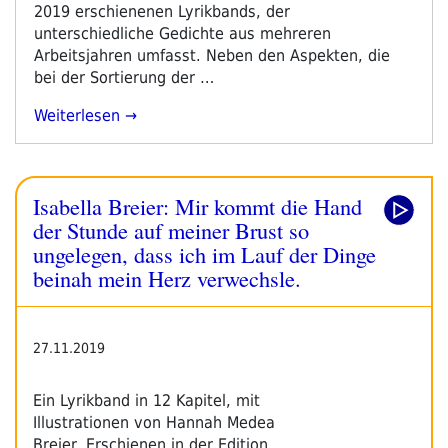
2019 erschienenen Lyrikbands, der
unterschiedliche Gedichte aus mehreren
Arbeitsjahren umfasst. Neben den Aspekten, die
bei der Sortierung der …
„Isabella
Weiterlesen
Breier:
Mir
Kommt
Isabella Breier: Mir kommt die Hand
Die
Hand
der Stunde auf meiner Brust so
Der
ungelegen, dass ich im Lauf der Dinge
Stunde
beinah mein Herz verwechsle.
Auf
Meiner
Brust
27.11.2019
So
Ungelegen,
Dass
Ein Lyrikband in 12 Kapitel, mit
Ich
Illustrationen von Hannah Medea
Im
Breier. Erschienen in der Edition