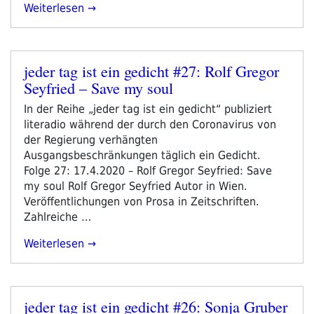
„jeder
Weiterlesen
Tag
Ist
Ein
jeder tag ist ein gedicht #27: Rolf Gregor
Gedicht
Veröffentlicht
Seyfried – Save my soul
#36:
am
Herbert
In der Reihe „jeder tag ist ein gedicht“ publiziert
Christian
literadio während der durch den Coronavirus von
Stöger
der Regierung verhängten
–
Ausgangsbeschränkungen täglich ein Gedicht.
Heimlandschaft“
Folge 27: 17.4.2020 – Rolf Gregor Seyfried: Save
my soul Rolf Gregor Seyfried Autor in Wien.
Veröffentlichungen von Prosa in Zeitschriften.
Zahlreiche …
„jeder
Weiterlesen
Tag
Ist
Ein
jeder tag ist ein gedicht #26: Sonja Gruber
Gedicht
Veröffentlicht