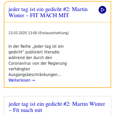
Ein
jeder tag ist ein gedicht #2: Martin
Gedicht
#12:
Winter – FIT MACH MIT
Martin
Winter
–
23.03.2020 13:00 (Erstausstrahlung)
NEUE
MASZNAHMEN“
In der Reihe „jeder tag ist ein
gedicht“ publiziert literadio
während der durch den
Coronavirus von der Regierung
verhängten
Ausgangsbeschränkungen…
Weiterlesen →
jeder tag ist ein gedicht #2: Martin Winter
Veröffentlicht
– Fit mach mit
am