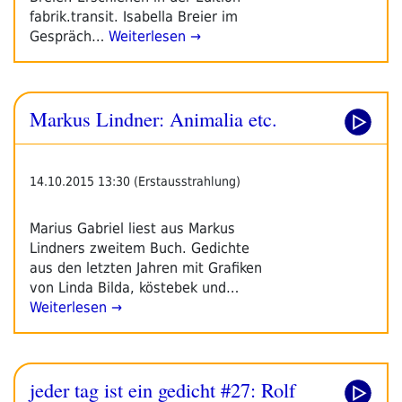
Lauf
fabrik.transit. Isabella Breier im
Der
Gespräch…
Weiterlesen →
Dinge
Beinah
Mein
Markus Lindner: Animalia etc.
Herz
Verwechsle.“
14.10.2015 13:30 (Erstausstrahlung)
Marius Gabriel liest aus Markus
Lindners zweitem Buch. Gedichte
aus den letzten Jahren mit Grafiken
von Linda Bilda, köstebek und…
Weiterlesen →
jeder tag ist ein gedicht #27: Rolf