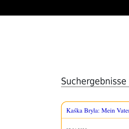
Zum
Inhalt
springen
Suchergebnisse 
Kaśka Bryla: Mein Vater