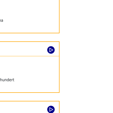
ma
rhundert