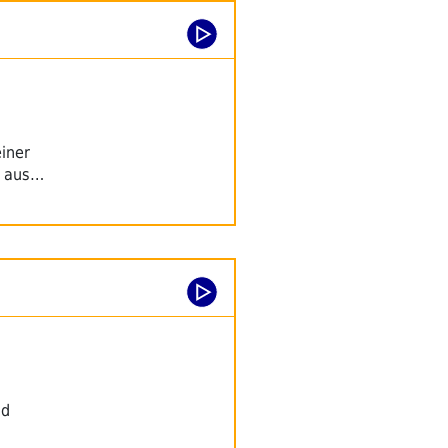
einer
t aus…
nd