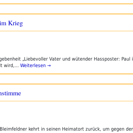
 im Krieg
benheit „Liebevoller Vater und wütender Hassposter: Paul i
lt wird,…
Weiterlesen →
nstimme
l Bleimfeldner kehrt in seinen Heimatort zurück, um gegen de