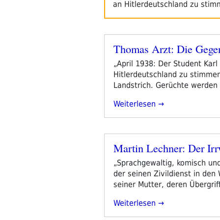
an Hitlerdeutschland zu sti
Thomas Arzt: Die Gege
Veröffentlicht
am
„April 1938: Der Student Kar
Hitlerdeutschland zu stimmen 
Landstrich. Gerüchte werden 
„Thomas
Weiterlesen
Arzt:
Die
Gegenstimme“
Martin Lechner: Der Ir
Veröffentlicht
am
„Sprachgewaltig, komisch und
der seinen Zivildienst in den 
seiner Mutter, deren Übergrif
„Martin
Weiterlesen
Lechner: