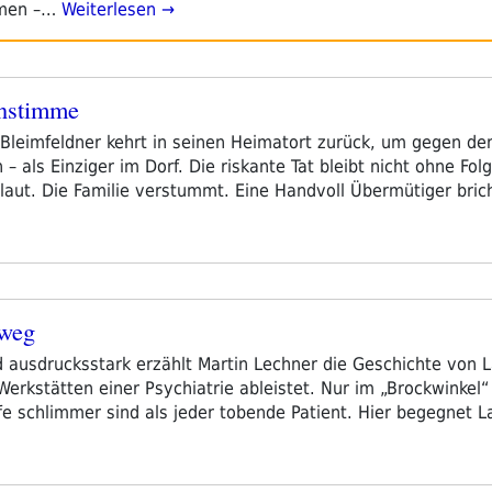
mmen –…
Weiterlesen →
nstimme
l Bleimfeldner kehrt in seinen Heimatort zurück, um gegen de
– als Einziger im Dorf. Die riskante Tat bleibt nicht ohne Fol
laut. Die Familie verstummt. Eine Handvoll Übermütiger bric
rweg
 ausdrucksstark erzählt Martin Lechner die Geschichte von 
Werkstätten einer Psychiatrie ableistet. Nur im „Brockwinkel“
fe schlimmer sind als jeder tobende Patient. Hier begegnet L