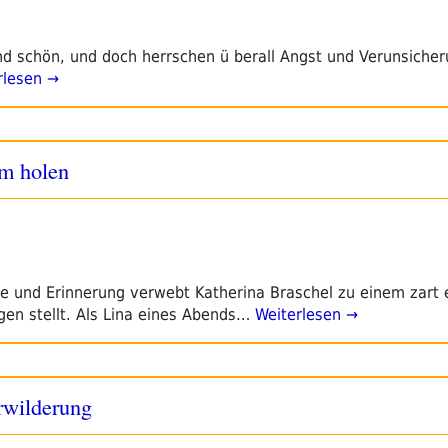
d schön, und doch herrschen ü berall Angst und Verunsicher
rlesen →
im holen
he und Erinnerung verwebt Katherina Braschel zu einem zart 
gen stellt. Als Lina eines Abends…
Weiterlesen →
rwilderung