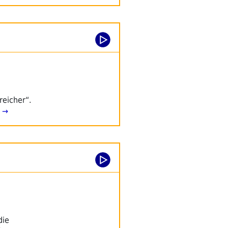
reicher“.
 →
die