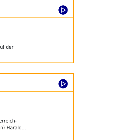
uf der
rreich-
in) Harald…