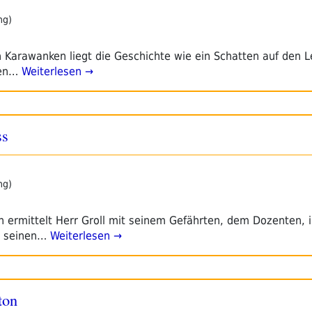
ng)
n Karawanken liegt die Geschichte wie ein Schatten auf den 
ren…
Weiterlesen →
ss
ng)
h ermittelt Herr Groll mit seinem Gefährten, dem Dozenten, i
r seinen…
Weiterlesen →
ton