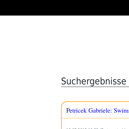
Zum
Inhalt
springen
Suchergebnisse 
Petricek Gabriele: Swi