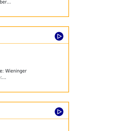
ruber…
te: Wieninger
e:…