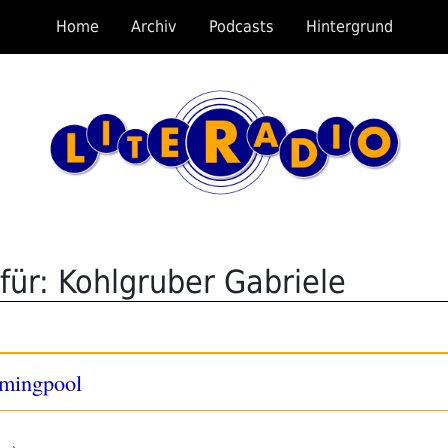
Home
Archiv
Podcasts
Hintergrund
für: Kohlgruber Gabriele
mmingpool