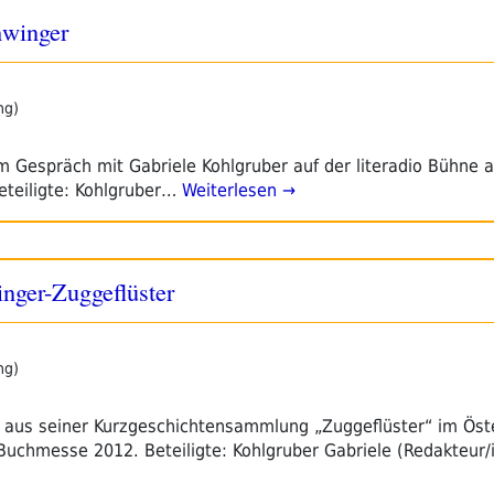
hwinger
ng)
m Gespräch mit Gabriele Kohlgruber auf der literadio Bühne a
teiligte: Kohlgruber…
Weiterlesen →
ger-Zuggeflüster
ng)
 aus seiner Kurzgeschichtensammlung „Zuggeflüster“ im Öste
 Buchmesse 2012. Beteiligte: Kohlgruber Gabriele (Redakteur/