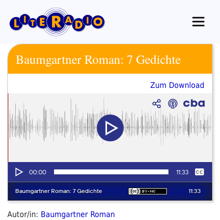
Zum
Inhalt
springen
Baumgartner Roman: 7 Gedichte
Zum Download
Autor/in:
Baumgartner Roman