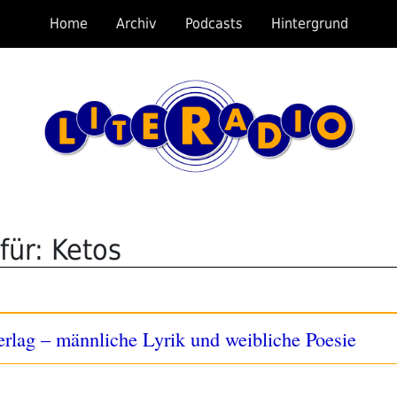
Home
Archiv
Podcasts
Hintergrund
für: Ketos
rlag – männliche Lyrik und weibliche Poesie