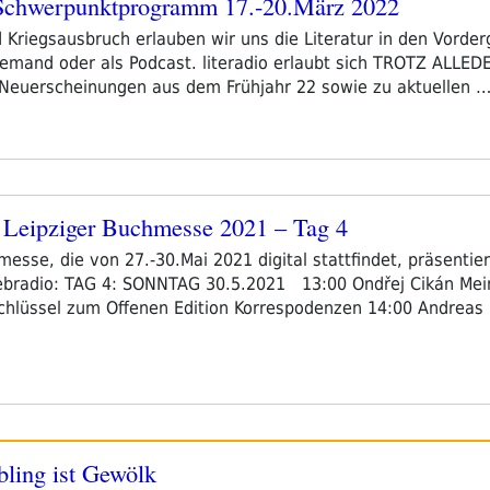
werpunktprogramm 17.-20.März 2022
riegsausbruch erlauben wir uns die Literatur in den Vorder
mand oder als Podcast. literadio erlaubt sich TROTZ ALLED
 Neuerscheinungen aus dem Frühjahr 22 sowie zu aktuellen 
Leipziger Buchmesse 2021 – Tag 4
esse, die von 27.-30.Mai 2021 digital stattfindet, präsentiert
adio: TAG 4: SONNTAG 30.5.2021 13:00 Ondřej Cikán Mein 
 Schlüssel zum Offenen Edition Korrespodenzen 14:00 Andrea
bling ist Gewölk