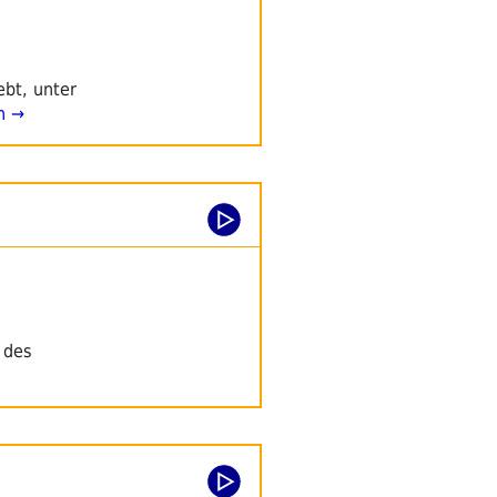
ebt, unter
n →
 des