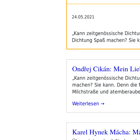
–
Tag
4“
24.05.2021
„Kann zeitgenössische Dichtu
Dichtung Spaß machen? Sie k
Ondřej Cikán: Mein Lie
Veröffentlicht
am
„Kann zeitgenössische Dichtu
machen? Sie kann. Denn die M
Milchstraße und atemberaube
„Ondřej
Weiterlesen
Cikán:
Mein
Liebling
Karel Hynek Mácha: M
Ist
Veröffentlicht
Gewölk“
am