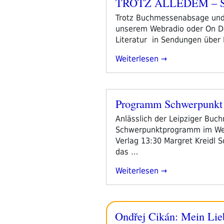
TROTZ ALLEDEM – Sch
Veröffentlicht
am
Trotz Buchmessenabsage und K
unserem Webradio oder On De
Literatur in Sendungen über
„TROTZ
Weiterlesen
ALLEDEM
–
Schwerpunktprogramm
Programm Schwerpunkt 
17.-20.März
Veröffentlicht
2022“
am
Anlässlich der Leipziger Buchm
Schwerpunktprogramm im Webr
Verlag 13:30 Margret Kreidl
das …
„Programm
Weiterlesen
Schwerpunkt
Leipziger
Buchmesse
Ondřej Cikán: Mein Lie
2021