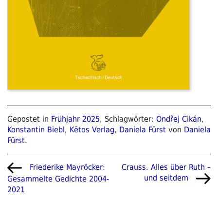
Gepostet in
Frühjahr 2025
, Schlagwörter:
Ondřej Cikán
,
Konstantin Biebl
,
Kētos Verlag
,
Daniela Fürst
von
Daniela
Fürst
.
Beitragsnavigation
Vorheriger
Nächster
Crauss. Alles über Ruth –
Friederike Mayröcker:
Beitrag
Beitrag
und seitdem
Gesammelte Gedichte 2004-
2021