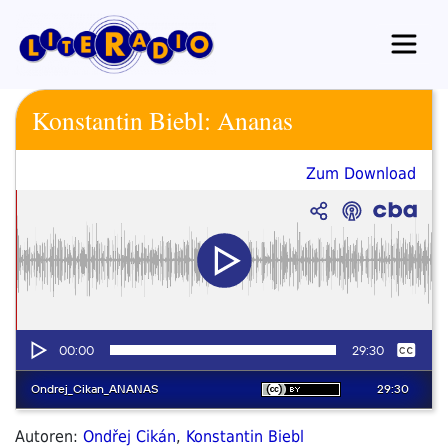
Zum
Inhalt
springen
Konstantin Biebl: Ananas
Zum Download
Autoren:
Ondřej Cikán
,
Konstantin Biebl