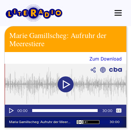
Zum
Inhalt
springen
Marie Gamillscheg: Aufruhr der
Meerestiere
Zum Download