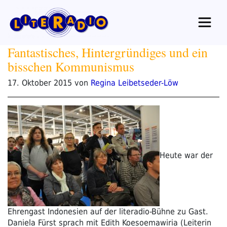
Zum
Inhalt
springen
Fantastisches, Hintergründiges und ein
bisschen Kommunismus
Veröffentlicht
17. Oktober 2015
von
Regina Leibetseder-Löw
am
Heute war der
Ehrengast Indonesien auf der literadio-Bühne zu Gast.
Daniela Fürst sprach mit Edith Koesoemawiria (Leiterin