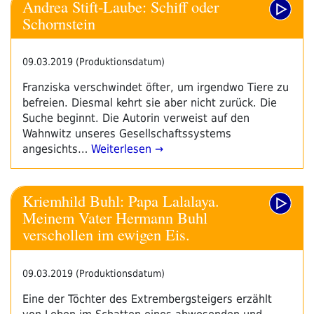
Andrea Stift-Laube: Schiff oder
Schornstein
09.03.2019 (Produktionsdatum)
Franziska verschwindet öfter, um irgendwo Tiere zu
befreien. Diesmal kehrt sie aber nicht zurück. Die
Suche beginnt. Die Autorin verweist auf den
Wahnwitz unseres Gesellschaftssystems
angesichts…
Weiterlesen →
Kriemhild Buhl: Papa Lalalaya.
Meinem Vater Hermann Buhl
verschollen im ewigen Eis.
09.03.2019 (Produktionsdatum)
Eine der Töchter des Extrembergsteigers erzählt