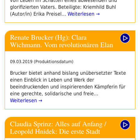
von Leben im Schatten eines abwesenden und
glorifizierten Vaters. Beteiligte: Kriemhild Buhl
(Autor/in) Erika Preisel…
Weiterlesen →
Renate Brucker (Hg): Clara
Wichmann. Vom revolutionären Elan
09.03.2019 (Produktionsdatum)
Brucker bietet anhand bislang unübersetzter Texte
einen Einblick in Leben und Werk der
beeindruckenden und inspirierenden Kämpferin für
eine gerechte, solidarische und freie…
Weiterlesen →
Claudia Sprinz: Alles auf Anfang /
Leopold Hnidek: Die erste Stadt