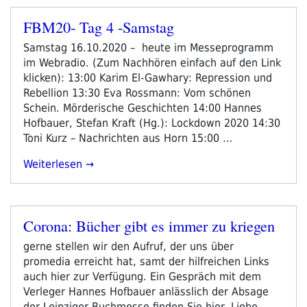
FBM20- Tag 4 -Samstag
Veröffentlicht
am
Samstag 16.10.2020 – heute im Messeprogramm
im Webradio. (Zum Nachhören einfach auf den Link
klicken): 13:00 Karim El-Gawhary: Repression und
Rebellion 13:30 Eva Rossmann: Vom schönen
Schein. Mörderische Geschichten 14:00 Hannes
Hofbauer, Stefan Kraft (Hg.): Lockdown 2020 14:30
Toni Kurz – Nachrichten aus Horn 15:00 …
„FBM20-
Weiterlesen
Tag
4
-
Corona: Bücher gibt es immer zu kriegen
Samstag“
Veröffentlicht
am
gerne stellen wir den Aufruf, der uns über
promedia erreicht hat, samt der hilfreichen Links
auch hier zur Verfügung. Ein Gespräch mit dem
Verleger Hannes Hofbauer anlässlich der Absage
der Leipziger Buchmesse finden Sie hier. Liebe