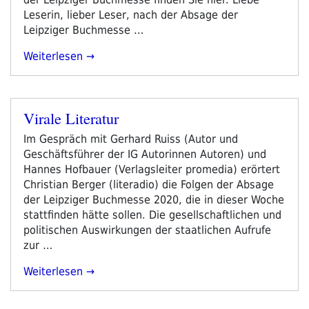
Leserin, lieber Leser, nach der Absage der
Leipziger Buchmesse …
„Corona:
Weiterlesen
Bücher
Gibt
Es
Virale Literatur
Immer
Veröffentlicht
Zu
am
Im Gespräch mit Gerhard Ruiss (Autor und
Kriegen“
Geschäftsführer der IG Autorinnen Autoren) und
Hannes Hofbauer (Verlagsleiter promedia) erörtert
Christian Berger (literadio) die Folgen der Absage
der Leipziger Buchmesse 2020, die in dieser Woche
stattfinden hätte sollen. Die gesellschaftlichen und
politischen Auswirkungen der staatlichen Aufrufe
zur …
„Virale
Weiterlesen
Literatur“