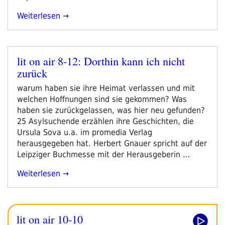
„literadio
Weiterlesen
Auf
Der
Frankfurter
lit on air 8-12: Dorthin kann ich nicht
Buchmesse
Veröffentlicht
zurück
2014
am
–
warum haben sie ihre Heimat verlassen und mit
Pressetext“
welchen Hoffnungen sind sie gekommen? Was
haben sie zurückgelassen, was hier neu gefunden?
25 Asylsuchende erzählen ihre Geschichten, die
Ursula Sova u.a. im promedia Verlag
herausgegeben hat. Herbert Gnauer spricht auf der
Leipziger Buchmesse mit der Herausgeberin …
„lit
Weiterlesen
On
Air
8-
lit on air 10-10
12: