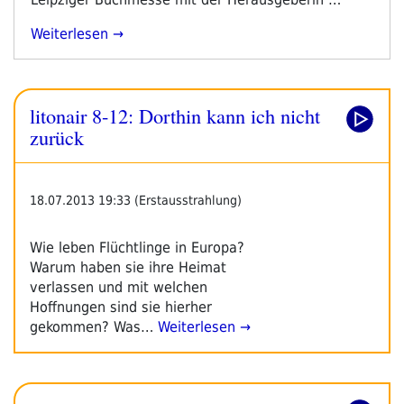
„lit
Weiterlesen
On
Air
8-
litonair 8-12: Dorthin kann ich nicht
12:
Dorthin
zurück
Kann
Ich
Nicht
18.07.2013 19:33 (Erstausstrahlung)
Zurück“
Wie leben Flüchtlinge in Europa?
Warum haben sie ihre Heimat
verlassen und mit welchen
Hoffnungen sind sie hierher
gekommen? Was…
Weiterlesen →