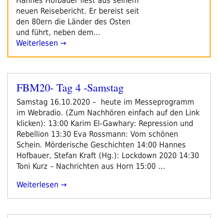
Hannes Hofbauer liest aus seinem
neuen Reisebericht. Er bereist seit
den 80ern die Länder des Osten
und führt, neben dem…
Weiterlesen →
FBM20- Tag 4 -Samstag
Veröffentlicht
am
Samstag 16.10.2020 – heute im Messeprogramm
im Webradio. (Zum Nachhören einfach auf den Link
klicken): 13:00 Karim El-Gawhary: Repression und
Rebellion 13:30 Eva Rossmann: Vom schönen
Schein. Mörderische Geschichten 14:00 Hannes
Hofbauer, Stefan Kraft (Hg.): Lockdown 2020 14:30
Toni Kurz – Nachrichten aus Horn 15:00 …
„FBM20-
Weiterlesen
Tag
4
-