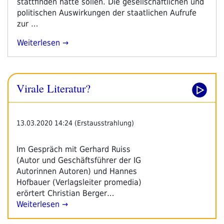
stattfinden hätte sollen. Die gesellschaftlichen und
politischen Auswirkungen der staatlichen Aufrufe
zur …
„Virale
Weiterlesen
Literatur“
Virale Literatur?
13.03.2020 14:24 (Erstausstrahlung)
Im Gespräch mit Gerhard Ruiss
(Autor und Geschäftsführer der IG
Autorinnen Autoren) und Hannes
Hofbauer (Verlagsleiter promedia)
erörtert Christian Berger…
Weiterlesen →