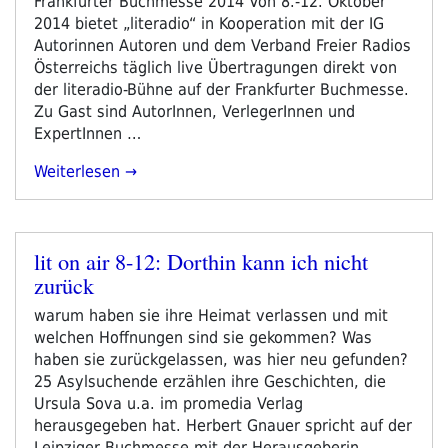
Frankfurter Buchmesse 2014 Von 8.-12. Oktober
2014 bietet „literadio“ in Kooperation mit der IG
Autorinnen Autoren und dem Verband Freier Radios
Österreichs täglich live Übertragungen direkt von
der literadio-Bühne auf der Frankfurter Buchmesse.
Zu Gast sind AutorInnen, VerlegerInnen und
ExpertInnen …
„literadio
Weiterlesen
Auf
Der
Frankfurter
lit on air 8-12: Dorthin kann ich nicht
Buchmesse
Veröffentlicht
zurück
2014
am
–
warum haben sie ihre Heimat verlassen und mit
Pressetext“
welchen Hoffnungen sind sie gekommen? Was
haben sie zurückgelassen, was hier neu gefunden?
25 Asylsuchende erzählen ihre Geschichten, die
Ursula Sova u.a. im promedia Verlag
herausgegeben hat. Herbert Gnauer spricht auf der
Leipziger Buchmesse mit der Herausgeberin …