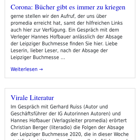
Corona: Bücher gibt es immer zu kriegen
Samstag“
Veröffentlicht
am
gerne stellen wir den Aufruf, der uns über
promedia erreicht hat, samt der hilfreichen Links
auch hier zur Verfügung. Ein Gespräch mit dem
Verleger Hannes Hofbauer anlässlich der Absage
der Leipziger Buchmesse finden Sie hier. Liebe
Leserin, lieber Leser, nach der Absage der
Leipziger Buchmesse …
„Corona:
Weiterlesen
Bücher
Gibt
Es
Virale Literatur
Immer
Veröffentlicht
Zu
am
Im Gespräch mit Gerhard Ruiss (Autor und
Kriegen“
Geschäftsführer der IG Autorinnen Autoren) und
Hannes Hofbauer (Verlagsleiter promedia) erörtert
Christian Berger (literadio) die Folgen der Absage
der Leipziger Buchmesse 2020, die in dieser Woche