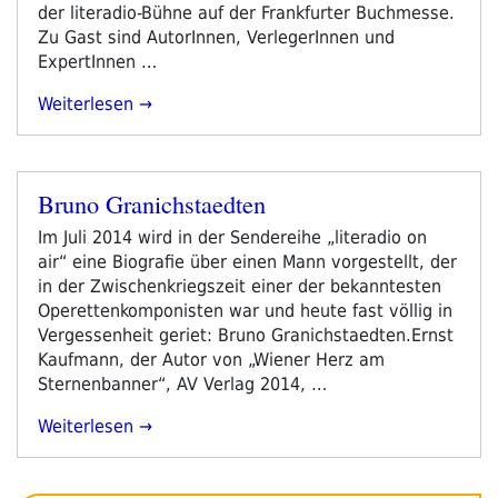
der literadio-Bühne auf der Frankfurter Buchmesse.
Zu Gast sind AutorInnen, VerlegerInnen und
ExpertInnen …
„literadio
Weiterlesen
Auf
Der
Frankfurter
Bruno Granichstaedten
Buchmesse
Veröffentlicht
2014
am
Im Juli 2014 wird in der Sendereihe „literadio on
–
air“ eine Biografie über einen Mann vorgestellt, der
Pressetext“
in der Zwischenkriegszeit einer der bekanntesten
Operettenkomponisten war und heute fast völlig in
Vergessenheit geriet: Bruno Granichstaedten.Ernst
Kaufmann, der Autor von „Wiener Herz am
Sternenbanner“, AV Verlag 2014, …
„Bruno
Weiterlesen
Granichstaedten“