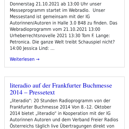
am
Donnerstag 21.10.2021 ab 13:00 Uhr unser
Messeprogramm startet im Webradio. Unser
Messestand ist gemeinsam mit der IG
Autorinnen/Autoren in Halle 3.0 B48 zu finden. Das
Webradioprogramm vom 21.10.2021 13:00
Urheberrechtsnovelle 2021 13:30 Tom F. Lange:
Petronica. Die ganze Welt treibt Schauspiel nicht?
14:00 Jessica Lind: …
„FBM21-
Weiterlesen
Tag
2
–
literadio auf der Frankfurter Buchmesse
Donnerstag“
Veröffentlicht
2014 – Pressetext
am
„literadio“: 20 Stunden Radioprogramm von der
Frankfurter Buchmesse 2014 Von 8.-12. Oktober
2014 bietet „literadio“ in Kooperation mit der IG
Autorinnen Autoren und dem Verband Freier Radios
Österreichs täglich live Übertragungen direkt von