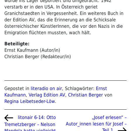
wurde ins Lager deportiert und umgebracht. 1942
verstarb er in den USA. In Österreich geriet
Granichstaedten in Vergessenheit. Ein weiteres Buch in
der Edition AV, das die Erinnerung an die Schicksale
österreichischer KünstlerInnen, die vor den Nazis in die
Emigration flüchten mussten, wach hält.
Beteiligte:
Ernst Kaufmann (Autor/in)
Christian Berger (Redakteur/in)
Gepostet in
literadio on air
, Schlagwörter:
Ernst
Kaufmann
,
Verlag Edition AV
,
Christian Berger
von
Regina Leibetseder-Löw
.
Beitragsnavigation
Vorheriger
Nächster
„Josef erlesen“ –
litonair 6-14: Otto
Beitrag
Beitrag
Autor_innen lesen für Josef –
Tremetzberger – Nelson
Teil 1
Mandela hatte vielleicht