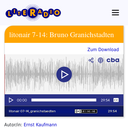
Zum
Inhalt
springen
litonair 7-14: Bruno Granichstadten
Zum Download
Autor/in:
Ernst Kaufmann