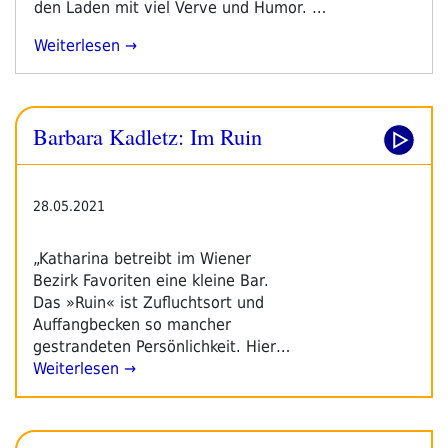
den Laden mit viel Verve und Humor. …
„Barbara
Weiterlesen
Kadletz:
Im
Ruin“
Barbara Kadletz: Im Ruin
28.05.2021
„Katharina betreibt im Wiener
Bezirk Favoriten eine kleine Bar.
Das »Ruin« ist Zufluchtsort und
Auffangbecken so mancher
gestrandeten Persönlichkeit. Hier…
Weiterlesen →