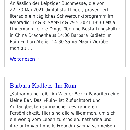
Anlässlich der Leipziger Buchmesse, die von
27.-30.Mai 2021 digital stattfindet, präsentiert
literadio ein tägliches Schwerpunktprogramm im
Webradio: TAG 3: SAMSTAG 29.5.2021 13:30 Maja
Linnemann Letzte Dinge. Tod und Bestattungskultur
in China Drachenhaus 14:00 Barbara Kadletz Im
Ruin Edition Atelier 14:30 Sama Maani Worüber
man als …
„Programm
Weiterlesen
Schwerpunkt
Leipziger
Buchmesse
Barbara Kadletz: Im Ruin
2021
Veröffentlicht
–
am
„Katharina betreibt im Wiener Bezirk Favoriten eine
Tag
kleine Bar. Das »Ruin« ist Zufluchtsort und
3“
Auffangbecken so mancher gestrandeten
Persönlichkeit. Hier sind alle willkommen, um sich
ein wenig vom Leben zu erholen. Katharina und
ihre unkonventionelle Freundin Sabina schmeißen