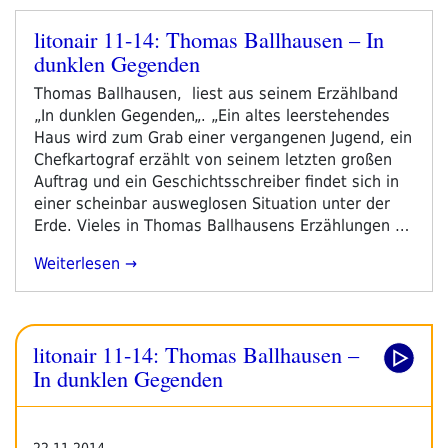
litonair 11-14: Thomas Ballhausen – In
Veröffentlicht
dunklen Gegenden
am
Thomas Ballhausen, liest aus seinem Erzählband
„In dunklen Gegenden„. „Ein altes leerstehendes
Haus wird zum Grab einer vergangenen Jugend, ein
Chefkartograf erzählt von seinem letzten großen
Auftrag und ein Geschichtsschreiber findet sich in
einer scheinbar ausweglosen Situation unter der
Erde. Vieles in Thomas Ballhausens Erzählungen …
„litonair
Weiterlesen
11-
14:
Thomas
litonair 11-14: Thomas Ballhausen –
Ballhausen
–
In dunklen Gegenden
In
Dunklen
Gegenden“
22.11.2014