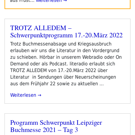
aus Frust…
Weiterlesen →
TROTZ ALLEDEM –
Veröffentlicht
Schwerpunktprogramm 17.-20.März 2022
am
Trotz Buchmessenabsage und Kriegsausbruch
erlauben wir uns die Literatur in den Vordergrund
zu schieben. Hörbar in unserem Webradio oder On
Demand oder als Podcast. literadio erlaubt sich
TROTZ ALLEDEM von 17.-20.März 2022 über
Literatur in Sendungen über Neuerscheinungen
aus dem Frühjahr 22 sowie zu aktuellen …
„TROTZ
Weiterlesen
ALLEDEM
–
Schwerpunktprogramm
Programm Schwerpunkt Leipziger
17.-20.März
Veröffentlicht
Buchmesse 2021 – Tag 3
2022“
am