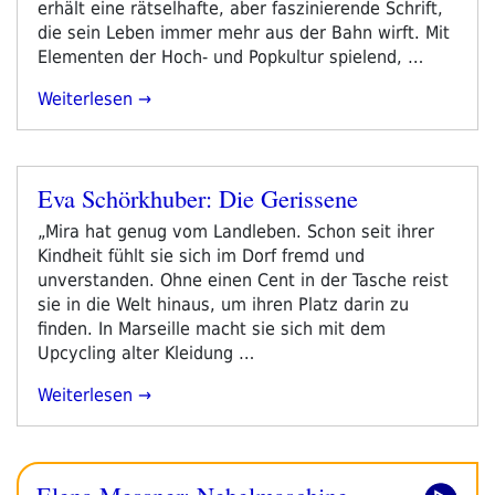
erhält eine rätselhafte, aber faszinierende Schrift,
die sein Leben immer mehr aus der Bahn wirft. Mit
Elementen der Hoch- und Popkultur spielend, …
„literadio
Weiterlesen
Gratuliert
Simon
Sailer
Eva Schörkhuber: Die Gerissene
Zum
Veröffentlicht
Clemens-
am
„Mira hat genug vom Landleben. Schon seit ihrer
Brentano-
Kindheit fühlt sie sich im Dorf fremd und
Preis
unverstanden. Ohne einen Cent in der Tasche reist
2021“
sie in die Welt hinaus, um ihren Platz darin zu
finden. In Marseille macht sie sich mit dem
Upcycling alter Kleidung …
„Eva
Weiterlesen
Schörkhuber:
Die
Gerissene“
Elena Messner: Nebelmaschine