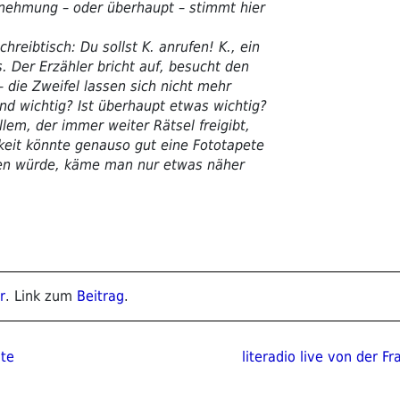
nehmung – oder überhaupt – stimmt hier
hreibtisch: Du sollst K. anrufen! K., ein
. Der Erzähler bricht auf, besucht den
– die Zweifel lassen sich nicht mehr
nd wichtig? Ist überhaupt etwas wichtig?
llem, der immer weiter Rätsel freigibt,
chkeit könnte genauso gut eine Fototapete
nen würde, käme man nur etwas näher
r
. Link zum
Beitrag
.
ion
Nächster
ste
literadio live von der 
Beitrag