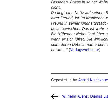
Fassaden. Etwas in seiner Wahr
nicht.
Da liegt eine Notiz auf seinem Sc
alter Freund, ist im Krankenhaus
Freund in seiner Kindheitsstadt 
beiseitewischen: Was ist wahr u
Ein trübender Nebel liegt über a
wenn er sich lüftet: Die Wirkli
sein, deren Details man erken
heran …“
(
Verlagswebseite
)
Gepostet in by
Astrid Nischkaue
Beitragsnavigat
Vorheriger
Wilhelm Kuehs: Dianas Li
Beitrag