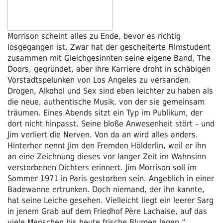
Morrison scheint alles zu Ende, bevor es richtig
losgegangen ist. Zwar hat der gescheiterte Filmstudent
zusammen mit Gleichgesinnten seine eigene Band, The
Doors, gegründet, aber ihre Karriere droht in schäbigen
Vorstadtspelunken von Los Angeles zu versanden.
Drogen, Alkohol und Sex sind eben leichter zu haben als
die neue, authentische Musik, von der sie gemeinsam
träumen. Eines Abends sitzt ein Typ im Publikum, der
dort nicht hinpasst. Seine bloße Anwesenheit stört – und
Jim verliert die Nerven. Von da an wird alles anders.
Hinterher nennt Jim den Fremden Hölderlin, weil er ihn
an eine Zeichnung dieses vor langer Zeit im Wahnsinn
verstorbenen Dichters erinnert. Jim Morrison soll im
Sommer 1971 in Paris gestorben sein. Angeblich in einer
Badewanne ertrunken. Doch niemand, der ihn kannte,
hat seine Leiche gesehen. Vielleicht liegt ein leerer Sarg
in jenem Grab auf dem Friedhof Père Lachaise, auf das
viele Menschen bis heute frische Blumen legen.“