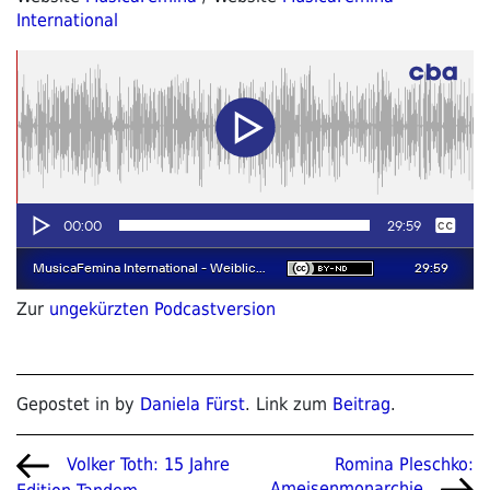
International
Zur
ungekürzten Podcastversion
Gepostet in by
Daniela Fürst
. Link zum
Beitrag
.
Beitragsnavigation
Vorheriger
Nächster
Romina Pleschko:
Volker Toth: 15 Jahre
Beitrag
Beitrag
Ameisenmonarchie