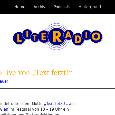
Home
Archiv
Podcasts
Hintergrund
 live von „Text fetzt!“
kauer
indet unter dem Motto
„
Text fetzt!
„
an
Wien
im Festsaal von 10 – 19 Uhr ein
rmittlung und Textproduktion im