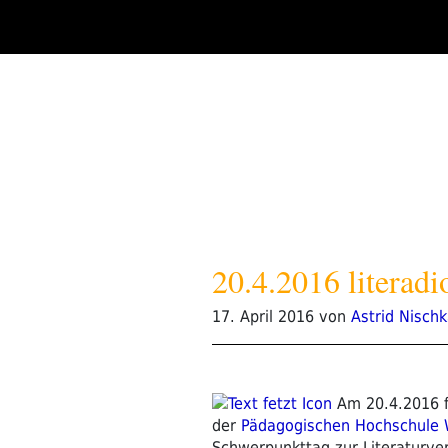
Zum
Inhalt
springen
20.4.2016 literadio
Veröffentlicht
17. April 2016
von
Astrid Nisch
am
Am 20.4.2016 f
der
Pädagogischen Hochschule 
Schwerpunkttag zur Literaturve