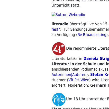
Unterricht statt.
literadio
überträgt live von 15
fest“
: Für Sendungsübernahmen 
zu Verfügung (
Re-Broadcasting
).
Die renommierte Litera
Literaturkritikerin
Daniela Stri
Literatur in der Schule und i
anschließenden
Podiumsdiskuss
Autorinnen|Autoren
),
Stefan K
Huemer
(
VR PH Wien
) wird Lite
erörtert. Moderation:
Gerhard 
Um 18 Uhr startet der