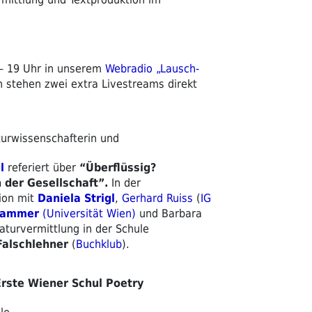
 – 19 Uhr in unserem
Webradio „Lausch-
stehen zwei extra Livestreams direkt
turwissenschafterin und
gl
referiert über
“Überflüssig?
n
der Gesellschaft”.
In der
ion
mit
Daniela Strigl
,
Gerhard Ruiss
(
IG
rammer
(Universität Wien)
und
Barbara
raturvermittlung in der Schule
Falschlehner
(
Buchklub
).
Erste Wiener Schul Poetry