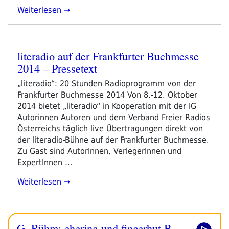
„20
Weiterlesen
Jahre
Oxohyph“
literadio auf der Frankfurter Buchmesse
Veröffentlicht
2014 – Pressetext
am
„literadio“: 20 Stunden Radioprogramm von der
Frankfurter Buchmesse 2014 Von 8.-12. Oktober
2014 bietet „literadio“ in Kooperation mit der IG
Autorinnen Autoren und dem Verband Freier Radios
Österreichs täglich live Übertragungen direkt von
der literadio-Bühne auf der Frankfurter Buchmesse.
Zu Gast sind AutorInnen, VerlegerInnen und
ExpertInnen …
„literadio
Weiterlesen
Auf
Der
Frankfurter
G. Rühm: ehering und fingerhut B.
Buchmesse