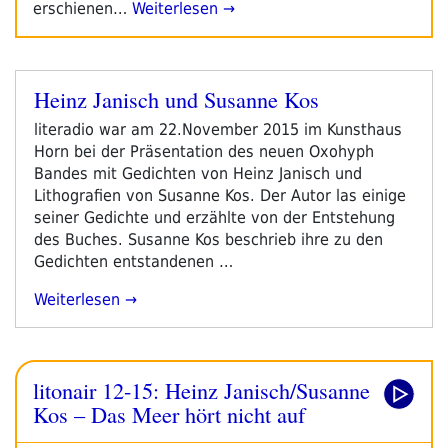
erschienen…
Weiterlesen →
Heinz Janisch und Susanne Kos
Veröffentlicht
am
literadio war am 22.November 2015 im Kunsthaus
Horn bei der Präsentation des neuen Oxohyph
Bandes mit Gedichten von Heinz Janisch und
Lithografien von Susanne Kos. Der Autor las einige
seiner Gedichte und erzählte von der Entstehung
des Buches. Susanne Kos beschrieb ihre zu den
Gedichten entstandenen …
„Heinz
Weiterlesen
Janisch
Und
Susanne
litonair 12-15: Heinz Janisch/Susanne
Kos“
Kos – Das Meer hört nicht auf