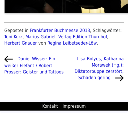
Gepostet in
Frankfurter Buchmesse 2013
, Schlagwörter:
Toni Kurz
,
Marius Gabriel
,
Verlag Edition Thurnhof
,
Herbert Gnauer
von
Regina Leibetseder-Löw
.
Beitragsnavigation
Vorheriger
Nächster
Lisa Bolyos, Katharina
Daniel Wisser: Ein
Beitrag
Beitrag
Morawek (Hg.):
weißer Elefant / Robert
Diktatorpuppe zerstört,
Prosser: Geister und Tattoos
Schaden gering
Kontakt
Impressum