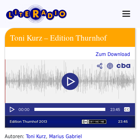
Zum
Inhalt
springen
Toni Kurz – Edition Thurnhof
Zum Download
Autoren:
Toni Kurz
,
Marius Gabriel