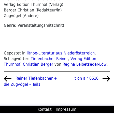
Verlag Edition Thurnhof (Verlag)
Berger Christian (Redakteur/in)
Zugvögel (Andere)
Genre: Veranstaltungsmitschnitt
Gepostet in
litnoe-Literatur aus Niederösterreich
,
Schlagwörter:
Tiefenbacher Reiner
,
Verlag Edition
Thurnhof
,
Christian Berger
von
Regina Leibetseder-Löw
.
Beitragsnavigation
Vorheriger
Nächster
Reiner Tiefenbacher +
lit on air 0610
Beitrag
Beitrag
die Zugvögel – Teil1
Kontakt
Impressum