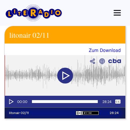
Zum
Inhalt
springen
litonair 02/11
Zum Download