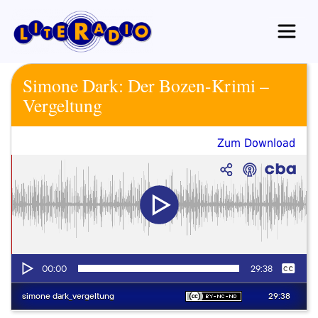
Zum
Inhalt
springen
Simone Dark: Der Bozen-Krimi –
Vergeltung
Zum Download