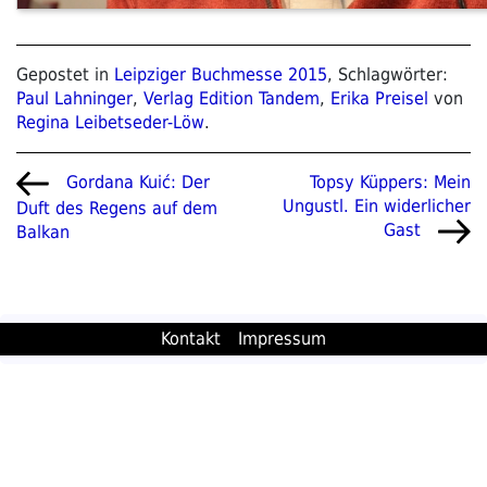
Gepostet in
Leipziger Buchmesse 2015
, Schlagwörter:
Paul Lahninger
,
Verlag Edition Tandem
,
Erika Preisel
von
Regina Leibetseder-Löw
.
Beitragsnavigation
Vorheriger
Nächster
Topsy Küppers: Mein
Gordana Kuić: Der
Beitrag
Beitrag
Ungustl. Ein widerlicher
Duft des Regens auf dem
Gast
Balkan
Kontakt
Impressum