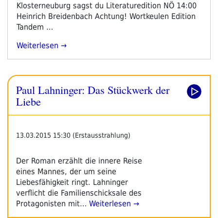
Klosterneuburg sagst du Literaturedition NÖ 14:00
Heinrich Breidenbach Achtung! Wortkeulen Edition
Tandem …
„Programm
Weiterlesen
Schwerpunkt
Leipziger
Buchmesse
Paul Lahninger: Das Stückwerk der
2021
–
Liebe
Tag
1“
13.03.2015 15:30 (Erstausstrahlung)
Der Roman erzählt die innere Reise
eines Mannes, der um seine
Liebesfähigkeit ringt. Lahninger
verflicht die Familienschicksale des
Protagonisten mit…
Weiterlesen →