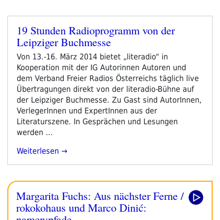
19 Stunden Radioprogramm von der
Veröffentlicht
Leipziger Buchmesse
am
Von 13.-16. März 2014 bietet „literadio“ in
Kooperation mit der IG Autorinnen Autoren und
dem Verband Freier Radios Österreichs täglich live
Übertragungen direkt von der literadio-Bühne auf
der Leipziger Buchmesse. Zu Gast sind AutorInnen,
VerlegerInnen und ExpertInnen aus der
Literaturszene. In Gesprächen und Lesungen
werden …
„19
Weiterlesen
Stunden
Radioprogramm
Von
Margarita Fuchs: Aus nächster Ferne /
Der
Leipziger
rokokohaus und Marco Dinić:
Buchmesse“
namen:pfade