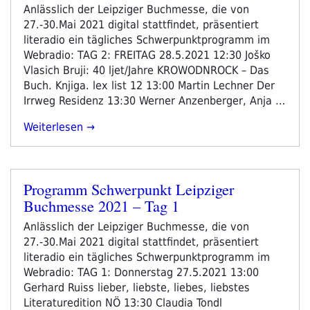
Anlässlich der Leipziger Buchmesse, die von
27.-30.Mai 2021 digital stattfindet, präsentiert
literadio ein tägliches Schwerpunktprogramm im
Webradio: TAG 2: FREITAG 28.5.2021 12:30 Joško
Vlasich Bruji: 40 ljet/Jahre KROWODNROCK – Das
Buch. Knjiga. lex list 12 13:00 Martin Lechner Der
Irrweg Residenz 13:30 Werner Anzenberger, Anja …
„Programm
Weiterlesen
Schwerpunkt
Leipziger
Buchmesse
Programm Schwerpunkt Leipziger
2021
Veröffentlicht
Buchmesse 2021 – Tag 1
–
am
Tag
Anlässlich der Leipziger Buchmesse, die von
2“
27.-30.Mai 2021 digital stattfindet, präsentiert
literadio ein tägliches Schwerpunktprogramm im
Webradio: TAG 1: Donnerstag 27.5.2021 13:00
Gerhard Ruiss lieber, liebste, liebes, liebstes
Literaturedition NÖ 13:30 Claudia Tondl