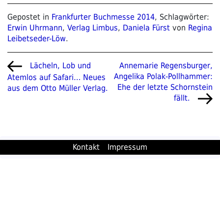
Gepostet in
Frankfurter Buchmesse 2014
, Schlagwörter:
Erwin Uhrmann
,
Verlag Limbus
,
Daniela Fürst
von
Regina
Leibetseder-Löw
.
Beitragsnavigation
Vorheriger
Nächster
Annemarie Regensburger,
Lächeln, Lob und
Beitrag
Beitrag
Angelika Polak-Pollhammer:
Atemlos auf Safari… Neues
Ehe der letzte Schornstein
aus dem Otto Müller Verlag.
fällt.
Kontakt
Impressum