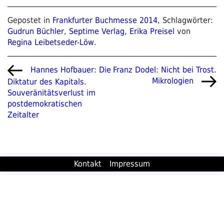
Gepostet in
Frankfurter Buchmesse 2014
, Schlagwörter:
Gudrun Büchler
,
Septime Verlag
,
Erika Preisel
von
Regina Leibetseder-Löw
.
Beitragsnavigation
Vorheriger
Nächster
Franz Dodel: Nicht bei Trost.
Hannes Hofbauer: Die
Beitrag
Beitrag
Mikrologien
Diktatur des Kapitals.
Souveränitätsverlust im
postdemokratischen
Zeitalter
Kontakt
Impressum