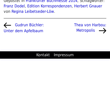
Gepostet in
Frankfurter Buchmesse 2014
, Schlagwörter:
Franz Dodel
,
Edition Korrespondenzen
,
Herbert Gnauer
von
Regina Leibetseder-Löw
.
Beitragsnavigation
Vorheriger
Nächster
Thea von Harbou:
Gudrun Büchler:
Beitrag
Beitrag
Metropolis
Unter dem Apfelbaum
Kontakt
Impressum