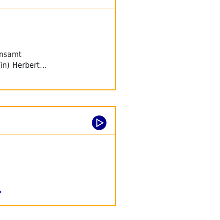
insamt
/in) Herbert…
→