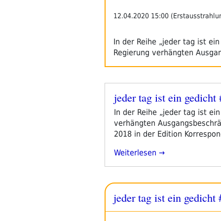
12.04.2020 15:00 (Erstausstrahlu
In der Reihe „jeder tag ist ei
Regierung verhängten Ausg
jeder tag ist ein gedic
Veröffentlicht
am
In der Reihe „jeder tag ist e
verhängten Ausgangsbeschränk
2018 in der Edition Korresp
„jeder
Weiterlesen
Tag
Ist
Ein
jeder tag ist ein gedicht
Gedicht
#22:
Anja