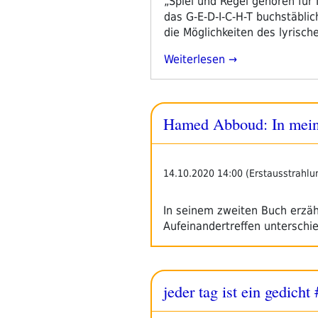
„Spiel und Regel gehören für
das G-E-D-I-C-H-T buchstäblic
die Möglichkeiten des lyrisch
„Margret
Weiterlesen
Kreidl:
Schlüssel
Zum
Hamed Abboud: In meine
Offenen“
14.10.2020 14:00 (Erstausstrahlu
In seinem zweiten Buch erzä
Aufeinandertreffen unterschi
jeder tag ist ein gedic