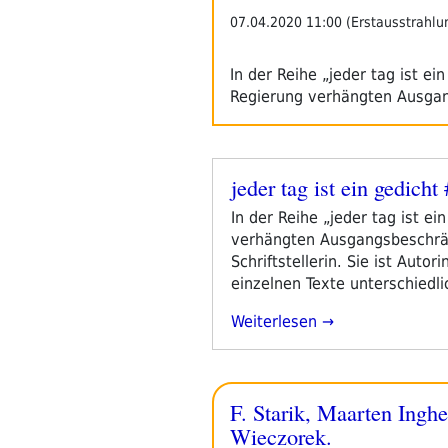
Golob
07.04.2020 11:00 (Erstausstrahlu
–
Netz
In der Reihe „jeder tag ist ei
Über
Regierung verhängten Ausg
Der
Manege
/
Ambalama“
jeder tag ist ein gedicht
Veröffentlicht
am
In der Reihe „jeder tag ist e
verhängten Ausgangsbeschränk
Schriftstellerin. Sie ist Auto
einzelnen Texte unterschiedl
„jeder
Weiterlesen
Tag
Ist
Ein
F. Starik, Maarten Ingh
Gedicht
#17:
Wieczorek.