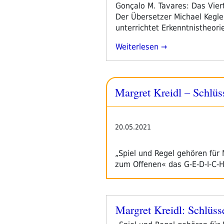
am
Gonçalo M. Tavares: Das Vier
Der Übersetzer Michael Kegle
unterrichtet Erkenntnistheori
„Michael
Weiterlesen
Kegler
Über
„Das
Margret Kreidl – Schlü
Viertel“
–
Ein
Zehnteiliger
20.05.2021
Zyklus
Von
„Spiel und Regel gehören für
Gonçalo
zum Offenen« das G-E-D-I-C-H
M.
Tavares“
Margret Kreidl: Schlüs
Veröffentlicht
am