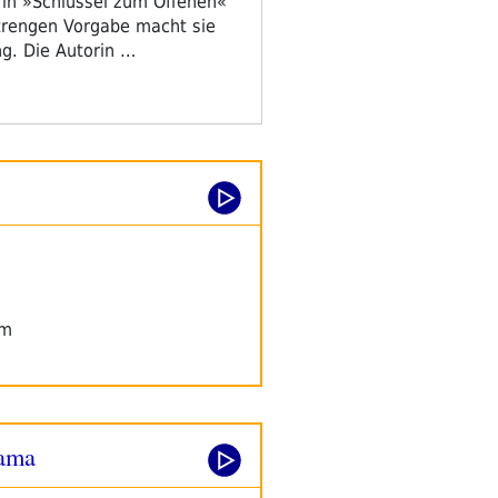
 in »Schlüssel zum Offenen«
 strengen Vorgabe macht sie
ng. Die Autorin …
om
lama