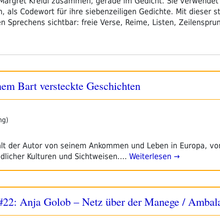
 Margret Kreidl zusammen, gerade im Gedicht. Sie verwendet
h, als Codewort für ihre siebenzeiligen Gedichte. Mit dieser
en Sprechens sichtbar: freie Verse, Reime, Listen, Zeilenspru
m Bart versteckte Geschichten
ng)
hlt der Autor von seinem Ankommen und Leben in Europa, v
edlicher Kulturen und Sichtweisen.…
Weiterlesen →
ht #22: Anja Golob – Netz über der Manege / Amba