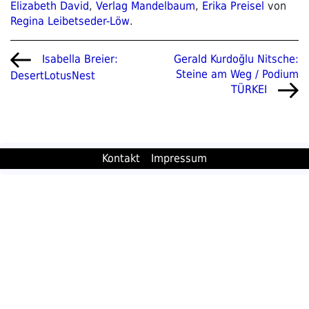
Elizabeth David
,
Verlag Mandelbaum
,
Erika Preisel
von
Regina Leibetseder-Löw
.
Beitragsnavigation
Vorheriger
Nächster
Gerald Kurdoğlu Nitsche:
Isabella Breier:
Beitrag
Beitrag
Steine am Weg / Podium
DesertLotusNest
TÜRKEI
Kontakt
Impressum