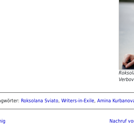
)
Roksol
Verbov
lagwörter:
Roksolana Sviato
,
Writers-in-Exile
,
Amina Kurbanov
ion
Nächster
nig
Nachruf vo
Beitrag