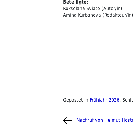
Beteiligte:
Roksolana Sviato (Autor/in)
Amina Kurbanova (Redakteur/in
Gepostet in
Frühjahr 2026
, Sch
Beitragsnavigat
Vorheriger
Nachruf von Helmut Host
Beitrag