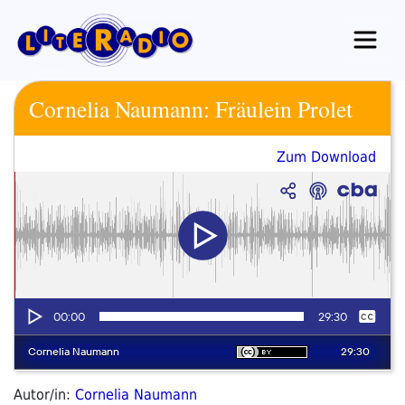
Zum
Inhalt
springen
Cornelia Naumann: Fräulein Prolet
Zum Download
Autor/in:
Cornelia Naumann