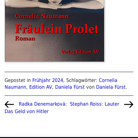
Gepostet in
Frühjahr 2024
, Schlagwörter:
Cornelia
Naumann
,
Edition AV
,
Daniela Fürst
von
Daniela Fürst
.
Beitragsnavigation
Vorheriger
Nächster
Radka Denemarková:
Stephan Roiss: Lauter
Beitrag
Beitrag
Das Geld von Hitler