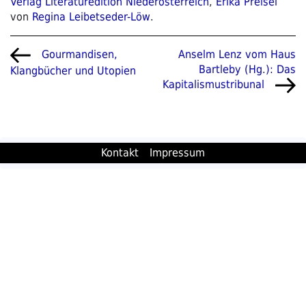
Verlag Literaturedition Niederösterreich
,
Erika Preisel
von
Regina Leibetseder-Löw
.
Beitragsnavigation
Vorheriger
Nächster
Anselm Lenz vom Haus
Gourmandisen,
Beitrag
Beitrag
Bartleby (Hg.): Das
Klangbücher und Utopien
Kapitalismustribunal
Kontakt
Impressum