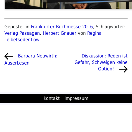
Gepostet in
Frankfurter Buchmesse 2016
, Schlagwörter:
Verlag Passagen
,
Herbert Gnauer
von
Regina
Leibetseder-Löw
.
Beitragsnavigation
Vorheriger
Nächster
Diskussion: Reden ist
Barbara Neuwirth:
Beitrag
Beitrag
Gefahr, Schweigen keine
AuserLesen
Option!
Kontakt
Impressum