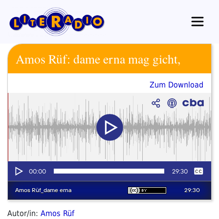
Zum
Inhalt
springen
Amos Rüf: dame erna mag gicht,
Zum Download
Autor/in:
Amos Rüf