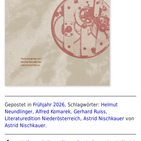
Gepostet in
Frühjahr 2026
, Schlagwörter:
Helmut
Neundlinger
,
Alfred Komarek
,
Gerhard Ruiss
,
Literaturedition Niederösterreich
,
Astrid Nischkauer
von
Astrid Nischkauer
.