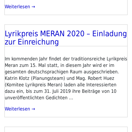
„Preis
Weiterlesen
Der
Leipziger
Buchmesse
Lyrikpreis MERAN 2020 – Einladung
2019
Veröffentlicht
Geht
am
zur Einreichung
An
Anke
Stelling“
Im kommenden Jahr findet der traditionsreiche Lyrikpreis
Meran zum 15. Mal statt, in diesem Jahr wird er im
gesamten deutschsprachigen Raum ausgeschrieben.
Katrin Klotz (Planungsteam) und Mag. Robert Huez
(Komitee Lyrikpreis Meran) laden alle Interessierten
dazu ein, bis zum 31. Juli 2019 ihre Beiträge von 10
unveröffentlichten Gedichten …
„Lyrikpreis
Weiterlesen
MERAN
2020
–