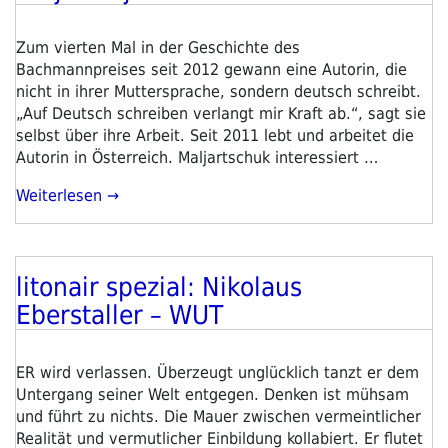
Selbstliebe
Als
Illusion
Zum vierten Mal in der Geschichte des
Und
Bachmannpreises seit 2012 gewann eine Autorin, die
Befreiung“
nicht in ihrer Muttersprache, sondern deutsch schreibt.
„Auf Deutsch schreiben verlangt mir Kraft ab.“, sagt sie
selbst über ihre Arbeit. Seit 2011 lebt und arbeitet die
Autorin in Österreich. Maljartschuk interessiert …
„Bachmannpreis-
Weiterlesen
Gewinnerin
2018:
Tanja
litonair spezial: Nikolaus
Maljartschuk“
Veröffentlicht
am
Eberstaller – WUT
ER wird verlassen. Überzeugt unglücklich tanzt er dem
Untergang seiner Welt entgegen. Denken ist mühsam
und führt zu nichts. Die Mauer zwischen vermeintlicher
Realität und vermutlicher Einbildung kollabiert. Er flutet