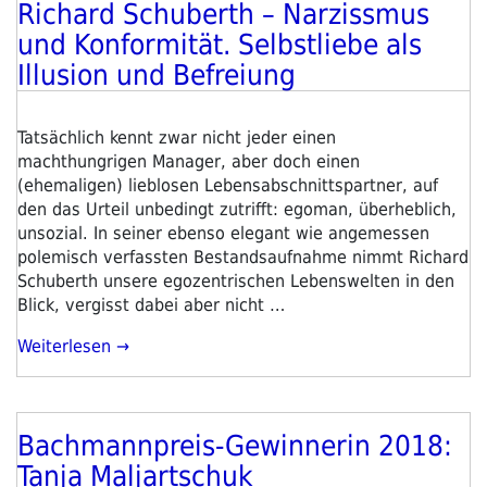
Richard Schuberth – Narzissmus
Einladung
Veröffentlicht
Zur
am
und Konformität. Selbstliebe als
Einreichung“
Illusion und Befreiung
Tatsächlich kennt zwar nicht jeder einen
machthungrigen Manager, aber doch einen
(ehemaligen) lieblosen Lebensabschnittspartner, auf
den das Urteil unbedingt zutrifft: egoman, überheblich,
unsozial. In seiner ebenso elegant wie angemessen
polemisch verfassten Bestandsaufnahme nimmt Richard
Schuberth unsere egozentrischen Lebenswelten in den
Blick, vergisst dabei aber nicht …
„Richard
Weiterlesen
Schuberth
–
Narzissmus
Bachmannpreis-Gewinnerin 2018:
Und
Veröffentlicht
Konformität.
am
Tanja Maljartschuk