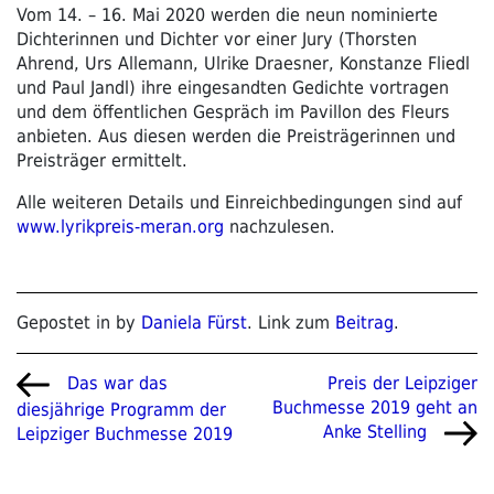
Vom 14. – 16. Mai 2020 werden die neun nominierte
Dichterinnen und Dichter vor einer Jury (Thorsten
Ahrend, Urs Allemann, Ulrike Draesner, Konstanze Fliedl
und Paul Jandl) ihre eingesandten Gedichte vortragen
und dem öffentlichen Gespräch im Pavillon des Fleurs
anbieten. Aus diesen werden die Preisträgerinnen und
Preisträger ermittelt.
Alle weiteren Details und Einreichbedingungen sind auf
www.lyrikpreis-meran.org
nachzulesen.
Gepostet in by
Daniela Fürst
. Link zum
Beitrag
.
Beitragsnavigation
Vorheriger
Nächster
Preis der Leipziger
Das war das
Beitrag
Beitrag
Buchmesse 2019 geht an
diesjährige Programm der
Anke Stelling
Leipziger Buchmesse 2019