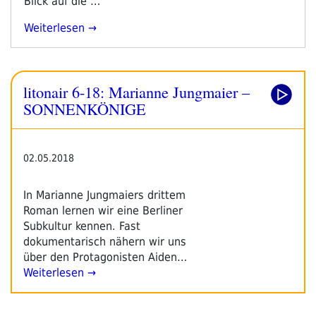
Blick auf die …
„Marianne
Weiterlesen
Jungmaier
–
SONNENKÖNIGE“
litonair 6-18: Marianne Jungmaier –
SONNENKÖNIGE
02.05.2018
In Marianne Jungmaiers drittem
Roman lernen wir eine Berliner
Subkultur kennen. Fast
dokumentarisch nähern wir uns
über den Protagonisten Aiden…
Weiterlesen →