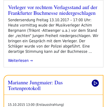
Verleger vor rechtem Verlagsstand auf der
Veröffentlicht
Frankfurter Buchmesse niedergeschlagen
am
Sondersendung Freitag 13.10.2017 – 17:00 Uhr:
Heute vormittag wude der Musikverleger Achim
Bergmann (Trikont -Attwenger u.a.) vor dem Stand
der „rechten“ Jungen Freiheit niedergeschlagen. Wir
bringen ein Gespräch mit dem Verleger. Der
Schläger wurde von der Polizei abgeführt. Eine
derartige Stimmung kann auf der Buchmesse …
„Verleger
Weiterlesen
Vor
Rechtem
Verlagsstand
Marianne Jungmaier: Das
Auf
Der
Tortenprotokoll
Frankfurter
Buchmesse
Niedergeschlagen“
15.10.2015 13:00 (Erstausstrahlung)