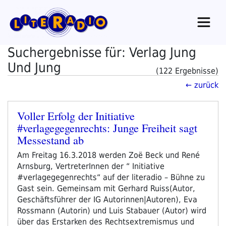
Zum
Inhalt
springen
Suchergebnisse für: Verlag Jung
Und Jung
(122 Ergebnisse)
← zurück
Voller Erfolg der Initiative
Veröffentlicht
#verlagegegenrechts: Junge Freiheit sagt
am
Messestand ab
Am Freitag 16.3.2018 werden Zoë Beck und René
Arnsburg, VertreterInnen der “ Initiative
#verlagegegenrechts“ auf der literadio – Bühne zu
Gast sein. Gemeinsam mit Gerhard Ruiss(Autor,
Geschäftsführer der IG Autorinnen|Autoren), Eva
Rossmann (Autorin) und Luis Stabauer (Autor) wird
über das Erstarken des Rechtsextremismus und