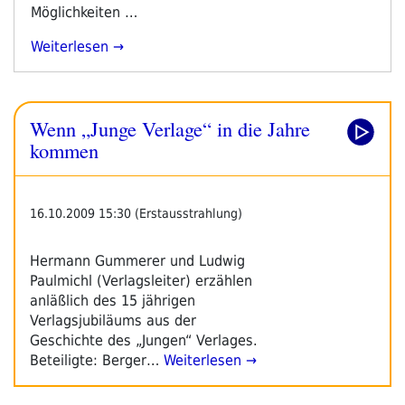
Möglichkeiten …
„Voller
Weiterlesen
Erfolg
Der
Initiative
Wenn „Junge Verlage“ in die Jahre
#verlagegegenrechts:
Junge
kommen
Freiheit
Sagt
Messestand
16.10.2009 15:30 (Erstausstrahlung)
Ab“
Hermann Gummerer und Ludwig
Paulmichl (Verlagsleiter) erzählen
anläßlich des 15 jährigen
Verlagsjubiläums aus der
Geschichte des „Jungen“ Verlages.
Beteiligte: Berger…
Weiterlesen →