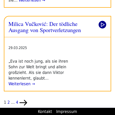
sie…
Weiterlesen →
Milica Vučković: Der tödliche
Ausgang von Sportverletzungen
29.03.2025
„Eva ist noch jung, als sie ihren
Sohn zur Welt bringt und allein
großzieht. Als sie dann Viktor
kennenlernt, glaubt…
Weiterlesen →
Seitennummerierung
Seite
Seite
Seite
Nächste
1
2
…
4
der
Seite
Kontakt
Impressum
Beiträge